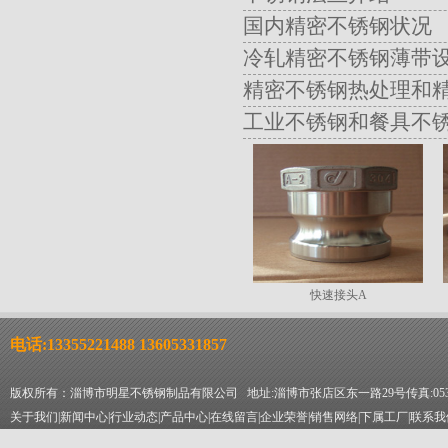
国内精密不锈钢状况
冷轧精密不锈钢薄带
精密不锈钢热处理和
工业不锈钢和餐具不
快速接头A
电话:13355221488 13605331857
版权所有：淄博市明星不锈钢制品有限公司 地址:淄博市张店区东一路29号传真:0533-2
关于我们
|
新闻中心
|
行业动态
|
产品中心
|
在线留言
|
企业荣誉
|
销售网络
|
下属工厂
|
联系我