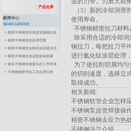
度的刃带。刃磨大前
产品仓库
（3）新的冷却润滑
使用寿命。
不锈钢精密拉刀材料
精密不锈钢管外表面智能抛光设
除采用合适的冷却润滑
备
精密不锈钢管的应用范围
钢拉刀，每把拉刀平均
精密不锈钢管金刚石涂层模具优
进行氮化钛涂层处理
化..
精密不锈钢拉拔成型影响因素
为了使拉削切屑均匀
液压不锈钢快速接头的工作环境
不锈钢精密管加工及应用分析
的切削速度，选择立
取得成功。
相关新闻:
不锈钢软管企业怎样
不锈钢泵连管焊接操
精密不锈钢去应力热
不锈钢法兰介绍